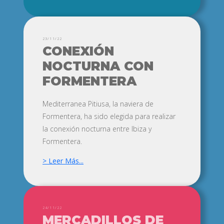
23/11/22
CONEXIÓN
NOCTURNA
CON
FORMENTERA
Mediterranea Pitiusa, la naviera de
Formentera, ha sido elegida para realizar
la conexión nocturna entre Ibiza y
Formentera.
> Leer Más...
24/11/22
MERCADILLOS
DE