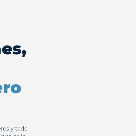
es,
ero
res y todo