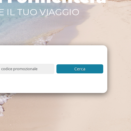
 IL TUO VIAGGIO
Cerca
delo