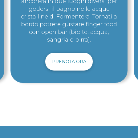
ancorerà in due luoghi diversi per
godersi il bagno nelle acque
cristalline di Formentera. Tornati a
bordo potrete gustare finger food
con open bar (bibite, acqua,
sangria o birra).
PRENOTA ORA