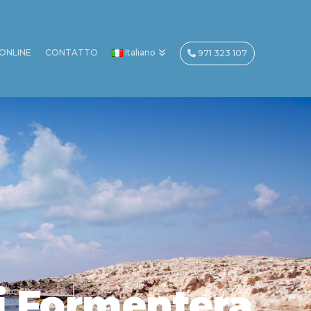
ONLINE
CONTATTO
Italiano
971 323 107
di Formentera