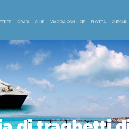
FERTE
ORARI
CLUB
VIAGGIA CON IL CIE
FLOTTA
CHECKIN 
 di traghetti 