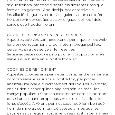
personalitzada i recordar les seves eleccions prèvies. Tot
seguit trobarà informació sobre els diferents usos que
fem de les galetes. Si ho desitja, pot desactivar la
instal·lació d'algunes o totes les galetes; tanmateix, fer-
ho pot tenir conseqüències en el gaudi del lloc i dels
serveis que li podem oferir.
COOKIES ESTRÍCTAMENT NECESSÀRIES
Aquestes cookies són necessàries per a que el lloc web
funcioni correctament.
Li permeten navegar pel lloc,
cercar vols i altres serveis i fer reserves.
Sense aquestes cookies, no podríem proporcionar els
serveis que busca en el nostre lloc web.
COOKIES DE RENDIMENT
Aquestes cookies ens permeten comprendre la manera
com fan servir els usuaris el nostre lloc, per poder
analitzar i millorar el funcionament del lloc. Per exemple,
ens ajuden a saber quines pàgines són les més i les
menys populars. Disposen d'elements com ara nombre
de visitants, quant temps passen els usuaris al lloc i les
fonts d'accés. Això ens permet saber què fem bé i què
hem de millorar, com també assegurar-nos que les
pàgines es carreguin ràpidament i es mostrin de manera