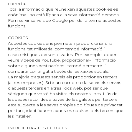
correcta.
Tota la informació que reuneixen aquestes cookies és
anònima i no està lligada a la seva informació personal.
Fem servir serveis de
Google
per dur a terme aquestes
funcions.
COOKIES
Aquestes cookies ens permeten proporcionar una
funcionalitat millorada, com també informació i
característiques personalitzades. Per exemple, poder
veure vídeos de
YouTube
, proporcionar-li informació
sobre algunes destinacions i també permetre-li
compartir contingut a través de les xarxes socials.
La majoria d'aquests serveis els proporcionen tercers
(altres empreses). Si té un compte o fa servir els serveis
d'aquests tercers en altres llocs web, pot ser que
sàpiguen que vostè ha visitat els nostres llocs. L'ús de
les dades recollides a través de les galetes per tercers
està subjecte a les seves pròpies polítiques de privacitat,
per tant, identifiquem aquestes cookies pels tercers que
les instal·len.
INHABILITAR LES COOKIES