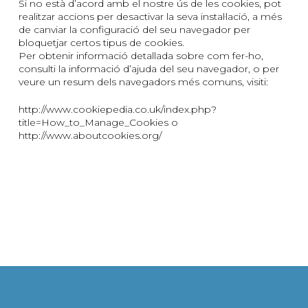
Si no està d’acord amb el nostre ús de les cookies, pot
realitzar accions per desactivar la seva instal·lació, a més
de canviar la configuració del seu navegador per
bloquetjar certos tipus de cookies.
Per obtenir informació detallada sobre com fer-ho,
consulti la informació d’ajuda del seu navegador, o per
veure un resum dels navegadors més comuns, visiti:
http://www.cookiepedia.co.uk/index.php?
title=How_to_Manage_Cookies o
http://www.aboutcookies.org/