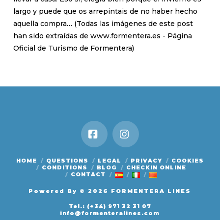
largo y puede que os arrepintais de no haber hecho
aquella compra… (Todas las imágenes de este post
han sido extraídas de www.formentera.es - Página
Oficial de Turismo de Formentera)
Facebook
Instagram
HOME
QUESTIONS
LEGAL
PRIVACY
COOKIES
CONDITIONS
BLOG
CHECKIN ONLINE
CONTACT
Powered By
© 2026 FORMENTERA LINES
Tel.: (+34) 971 32 31 07
info@formenteralines.com