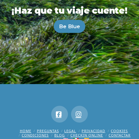
¡Haz que tu viaje cuente!
Be Blue
Facebook
Instagram
HOME
PREGUNTAS
LEGAL
PRIVACIDAD
COOKIES
CONDICIONES
BLOG
CHECKIN ONLINE
CONTACTAR