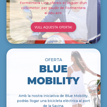
Formentera Line ofereix el lloguer d'un
ciclomotor, per gaudir de Formentera
al seu aire.
VULL AQUESTA OFERTA!
OFERTA
BLUE
MOBILITY
Amb la nostra iniciativa de Blue Mobility,
podràs llogar una bicicleta elèctrica al port
de la Savina.