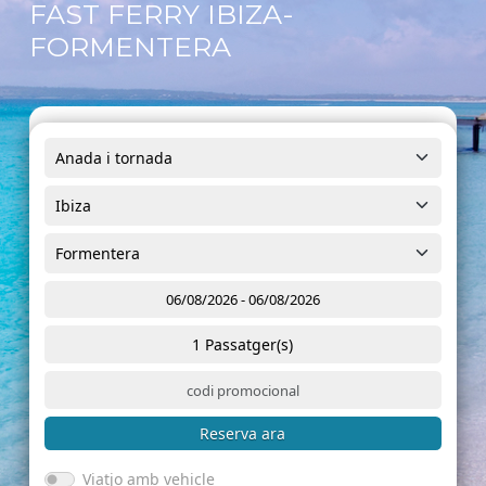
FAST FERRY IBIZA-
FORMENTERA
1
Passatger(s)
Reserva ara
Viatjo amb vehicle