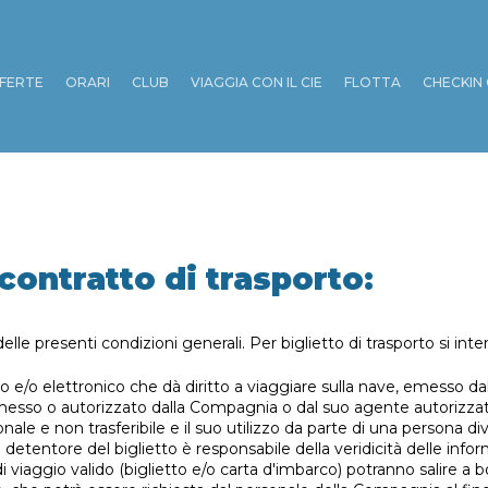
FERTE
ORARI
CLUB
VIAGGIA CON IL CIE
FLOTTA
CHECKIN 
contratto di trasporto:
delle presenti condizioni generali. Per biglietto di trasporto si int
to e/o elettronico che dà diritto a viaggiare sulla nave, emesso 
emesso o autorizzato dalla Compagnia o dal suo agente autorizza
onale e non trasferibile e il suo utilizzo da parte di una persona d
o detentore del biglietto è responsabile della veridicità delle inf
 di viaggio valido (biglietto e/o carta d'imbarco) potranno salire 