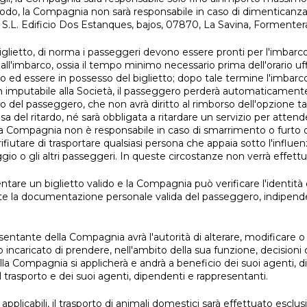
o, la Compagnia non sarà responsabile in caso di dimenticanza 
S.L. Edificio Dos Estanques, bajos, 07870, La Savina, Formente
 biglietto, di norma i passeggeri devono essere pronti per l'imbar
'imbarco, ossia il tempo minimo necessario prima dell'orario uffic
d essere in possesso del biglietto; dopo tale termine l'imbarco 
on imputabile alla Società, il passeggero perderà automaticament
 del passeggero, che non avrà diritto al rimborso dell'opzione tar
a del ritardo, né sarà obbligata a ritardare un servizio per attend
La Compagnia non è responsabile in caso di smarrimento o furto dei 
iutare di trasportare qualsiasi persona che appaia sotto l'influen
ggio o gli altri passeggeri. In queste circostanze non verrà effet
tare un biglietto valido e la Compagnia può verificare l'identità 
nte la documentazione personale valida del passeggero, indipend
ante della Compagnia avrà l'autorità di alterare, modificare o ri
 incaricato di prendere, nell'ambito della sua funzione, decisi
ella Compagnia si applicherà e andrà a beneficio dei suoi agenti, d
il trasporto e dei suoi agenti, dipendenti e rappresentanti.
applicabili, il trasporto di animali domestici sarà effettuato esclu