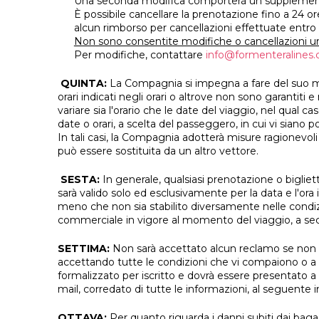
Una seconda modifica comporterà un supplemento
È possibile cancellare la prenotazione fino a 24 or
alcun rimborso per cancellazioni effettuate entro 
Non sono consentite modifiche o cancellazioni u
Per modifiche, contattare
info@formenteralines.
QUINTA:
La Compagnia si impegna a fare del suo me
orari indicati negli orari o altrove non sono garantit
variare sia l'orario che le date del viaggio, nel qual 
date o orari, a scelta del passeggero, in cui vi siano po
In tali casi, la Compagnia adotterà misure ragionevoli
può essere sostituita da un altro vettore.
SESTA:
In generale, qualsiasi prenotazione o bigliet
sarà valido solo ed esclusivamente per la data e l'ora 
meno che non sia stabilito diversamente nelle condizi
commerciale in vigore al momento del viaggio, a secon
SETTIMA:
Non sarà accettato alcun reclamo se non 
accettando tutte le condizioni che vi compaiono o a cui
formalizzato per iscritto e dovrà essere presentato a
mail, corredato di tutte le informazioni, al seguente
OTTAVA:
Per quanto riguarda i danni subiti dai bag