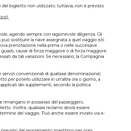
el biglietto non utilizzato; tuttavia, non è previsto
ico).
vole, agendo sempre con ragionevole diligenza. Gli
ia può sostituire la nave assegnata a quel viaggio e/o
 nuova prenotazione nella prima o nelle successive
sa di guasti, cause di forza maggiore o di forza maggiore.
essati da tali variazioni. Se necessario, la Compagnia
 i servizi convenzionali di qualsiasi denominazione)
to per poterlo utilizzare in un'altra ora o giorno, a
applicati dei supplementi, secondo la politica
he rimangano in possesso del passeggero,
lietto. Inoltre, qualsiasi reclamo dovrà essere
 termine del viaggio. Può anche essere inviato via e-
mo previsto dal regolamento marittimo per ogni