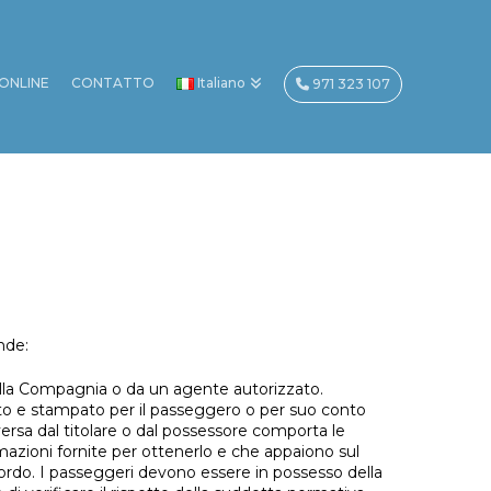
ONLINE
CONTATTO
Italiano
971 323 107
ende:
dalla Compagnia o da un agente autorizzato.
to e stampato per il passeggero o per suo conto
iversa dal titolare o dal possessore comporta le
ormazioni fornite per ottenerlo e che appaiono sul
a bordo. I passeggeri devono essere in possesso della