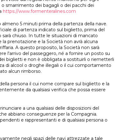
o smarrimento dei bagagli o dei pacchi dei
ra
https://www.formenteralines.com
co almeno 5 minuti prima della partenza della nave.
iale di partenza indicato sul biglietto, prima del
sarà chiuso. In tutte le situazioni di mancato
e la prenotazione e la Società non avrà alcuna
iffaria. A questo proposito, la Società non sarà
ere l'arrivo del passeggero, né a fornire un posto su
biglietti e non è obbligata a sostituirli o riemetterli
za di alcool o droghe illegali o il cui comportamento
tuato alcun rimborso.
della persona il cui nome compare sul biglietto e la
entemente da qualsiasi verifica che possa essere
nunciare a una qualsiasi delle disposizioni del
oni che abbiano conseguenze per la Compagnia.
ipendenti e rappresentanti e di qualsiasi persona o
sivamente negli spazi delle navi attrezzate a tale