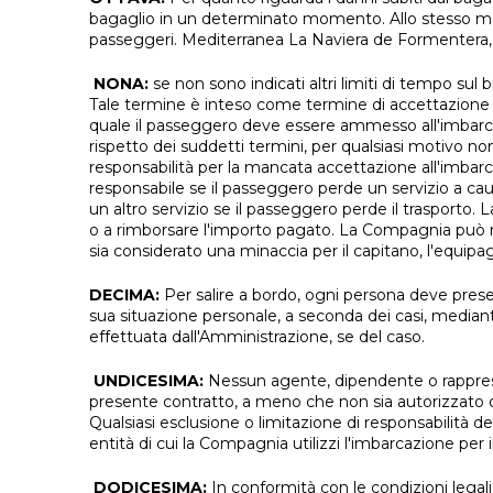
bagaglio in un determinato momento. Allo stesso mod
passeggeri. Mediterranea La Naviera de Formentera, 
NONA:
se non sono indicati altri limiti di tempo sul
Tale termine è inteso come termine di accettazione all
quale il passeggero deve essere ammesso all'imbarco e
rispetto dei suddetti termini, per qualsiasi motivo n
responsabilità per la mancata accettazione all'imbarco
responsabile se il passeggero perde un servizio a caus
un altro servizio se il passeggero perde il trasporto. 
o a rimborsare l'importo pagato. La Compagnia può rif
sia considerato una minaccia per il capitano, l'equipa
DECIMA:
Per salire a bordo, ogni persona deve presen
sua situazione personale, a seconda dei casi, media
effettuata dall'Amministrazione, se del caso.
UNDICESIMA:
Nessun agente, dipendente o rappresent
presente contratto, a meno che non sia autorizzato o
Qualsiasi esclusione o limitazione di responsabilità d
entità di cui la Compagnia utilizzi l'imbarcazione per 
DODICESIMA:
In conformità con le condizioni legali 