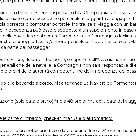
he potrà essere richiesta dal personale della Compagnia al fine d
valido ha diritto a essere trasportato dalla Compagnia sulla tratta iv
o a mano come accessorio personale in aggiunta al bagaglio (tale
ola borsetta o computer portatile; inoltre, se si viaggia con un 
glio in eccedenza può essere soggetto a un supplemento in base 
ee della nave designate dalla Compagnia. La Compagnia declina ogni
nonché di quegli articoli e/o merci pericolose inclusi nel codice I.
i da parte dei passeggeri.
rasporto valido, durante il trasporto, è coperto dall'Assicurazione 
a generali che della nave, e la Compagnia non sarà responsabile di
e e ordini delle autorità competenti, né dell'imprudenza del pa
ibo e le bevande a bordo. Mediterranea La Naviera de Formentera
om
azione (solo data e orario) fino a 48 ore prima della data del vi
le carte d’imbarco (check-in manuale o automatico).
a volta la prenotazione (solo data e orario) fino a 24 ore prima de