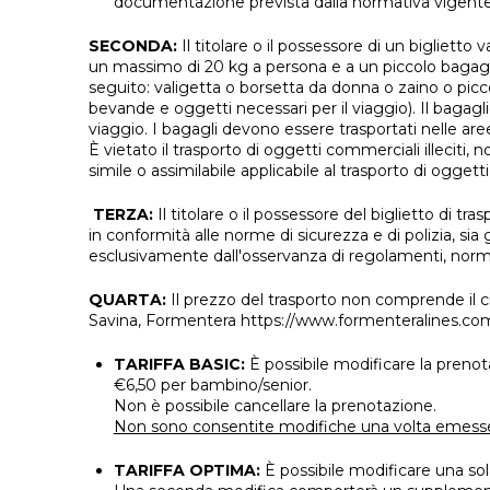
documentazione prevista dalla normativa vigente, c
SECONDA:
Il titolare o il possessore di un biglietto 
un massimo di 20 kg a persona e a un piccolo bagagli
seguito: valigetta o borsetta da donna o zaino o picc
bevande e oggetti necessari per il viaggio). Il baga
viaggio. I bagagli devono essere trasportati nelle ar
È vietato il trasporto di oggetti commerciali illeciti, 
simile o assimilabile applicabile al trasporto di oggett
TERZA:
Il titolare o il possessore del biglietto di t
in conformità alle norme di sicurezza e di polizia, si
esclusivamente dall'osservanza di regolamenti, norm
QUARTA:
Il prezzo del trasporto non comprende il c
Savina, Formentera https://www.formenteralines.c
TARIFFA BASIC:
È possibile modificare la prenot
€6,50 per bambino/senior.
Non è possibile cancellare la prenotazione.
Non sono consentite modifiche una volta emesse 
TARIFFA OPTIMA:
È possibile modificare una sol