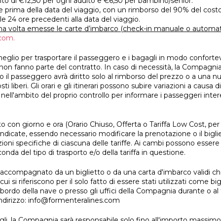
 di €12,50 per ogni adulto e €6,50 per bambino/senior.
e prima della data del viaggio, con un rimborso del 90% del costo d
le 24 ore precedenti alla data del viaggio.
na volta emesse le carte d’imbarco (check-in manuale o automat
com.
glio per trasportare il passeggero e i bagagli in modo conforte
i e non fanno parte del contratto. In caso di necessità, la Compagn
caso il passeggero avrà diritto solo al rimborso del prezzo o a una
sti liberi. Gli orari e gli itinerari possono subire variazioni a cau
 nell'ambito del proprio controllo per informare i passeggeri inter
to con giorno e ora (Orario Chiuso, Offerta o Tariffa Low Cost, per
indicate, essendo necessario modificare la prenotazione o il bigliet
oni specifiche di ciascuna delle tariffe. Ai cambi possono essere 
da del tipo di trasporto e/o della tariffa in questione.
accompagnato da un biglietto o da una carta d'imbarco validi c
 si riferiscono per il solo fatto di essere stati utilizzati come big
 bordo della nave o presso gli uffici della Compagnia durante o al
 indirizzo: info@formenteralines.com
agli, la Compagnia sarà responsabile solo fino all'importo massi