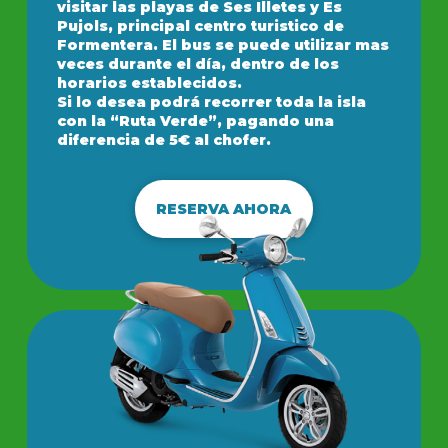
visitar las playas de Ses Illetes y Es
Pujols, principal centro turistico de
Formentera. El bus se puede utilizar mas
veces durante el día, dentro de los
horarios establecidos.
Si lo desea podrá recorrer toda la isla
con la “Ruta Verde”, pagando una
diferencia de 5€ al chofer.
RESERVA AHORA