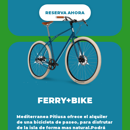
RESERVA AHORA
FERRY+BIKE
Mediterranea Pitiusa ofrece el alquiler
de una bicicleta de paseo, para disfrutar
de la isla de forma mas natural.Podrá