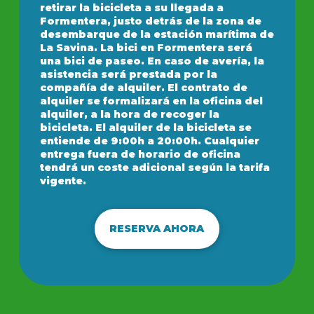
retirar la bicicleta a su llegada a
Formentera, justo detrás de la zona de
desembarque de la estación marítima de
La Savina. La bici en Formentera será
una bici de paseo. En caso de avería, la
asistencia será prestada por la
compañía de alquiler. El contrato de
alquiler se formalizará en la oficina del
alquiler, a la hora de recoger la
bicicleta. El alquiler de la bicicleta se
entiende de 9:00h a 20:00h. Cualquier
entrega fuera de horario de oficina
tendrá un coste adicional según la tarifa
vigente.
RESERVA AHORA