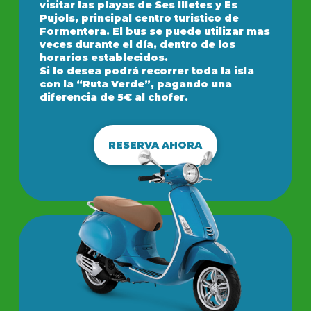
visitar las playas de Ses Illetes y Es
Pujols, principal centro turistico de
Formentera. El bus se puede utilizar mas
veces durante el día, dentro de los
horarios establecidos.
Si lo desea podrá recorrer toda la isla
con la “Ruta Verde”, pagando una
diferencia de 5€ al chofer.
RESERVA AHORA