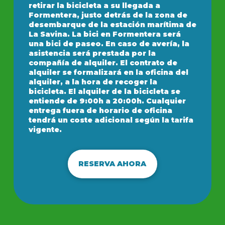
retirar la bicicleta a su llegada a
Formentera, justo detrás de la zona de
desembarque de la estación marítima de
La Savina. La bici en Formentera será
una bici de paseo. En caso de avería, la
asistencia será prestada por la
compañía de alquiler. El contrato de
alquiler se formalizará en la oficina del
alquiler, a la hora de recoger la
bicicleta. El alquiler de la bicicleta se
entiende de 9:00h a 20:00h. Cualquier
entrega fuera de horario de oficina
tendrá un coste adicional según la tarifa
vigente.
RESERVA AHORA