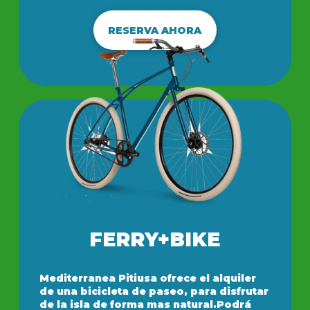
RESERVA AHORA
FERRY+BIKE
Mediterranea Pitiusa ofrece el alquiler
de una bicicleta de paseo, para disfrutar
de la isla de forma mas natural.Podrá