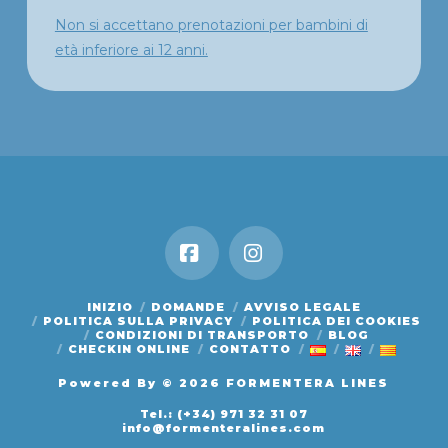
Non si accettano prenotazioni per bambini di
età inferiore ai 12 anni.
Facebook
Instagram
INIZIO
DOMANDE
AVVISO LEGALE
POLITICA SULLA PRIVACY
POLITICA DEI COOKIES
CONDIZIONI DI TRANSPORTO
BLOG
CHECKIN ONLINE
CONTATTO
Powered By
© 2026 FORMENTERA LINES
Tel.: (+34) 971 32 31 07
info@formenteralines.com