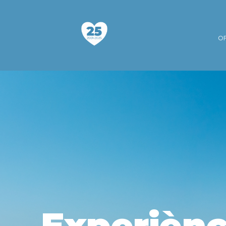
O
Experiènc