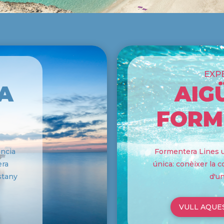
EXP
A
AIG
FORM
ència
Formentera Lines u
era
única: conèixer la 
stany
d'u
VULL AQUE