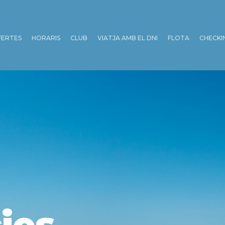
FERTES
HORARIS
CLUB
VIATJA AMB EL DNI
FLOTA
CHECKI
ies