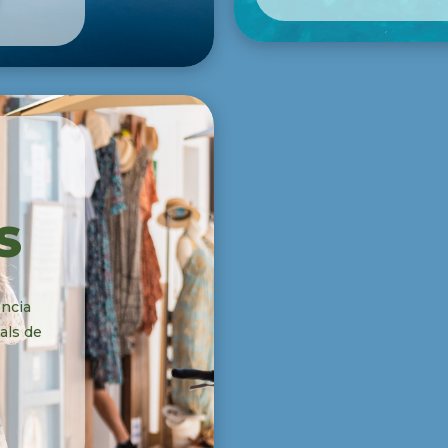
S
ència
als de