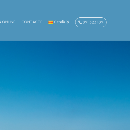
N ONLINE
CONTACTE
Català
971 323 107