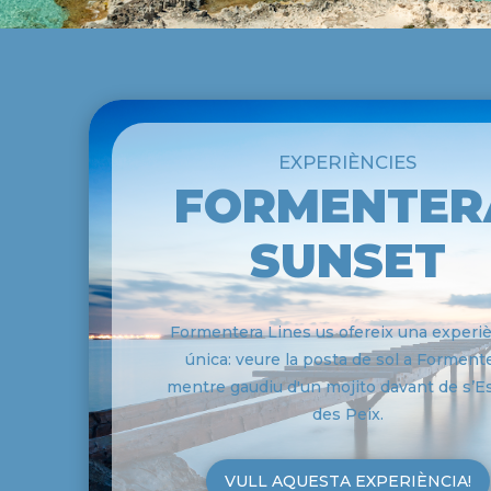
EXPERIÈNCIES
FORMENTER
SUNSET
Formentera Lines us ofereix una experi
única: veure la posta de sol a Forment
mentre gaudiu d'un mojito davant de s’E
des Peix.
VULL AQUESTA EXPERIÈNCIA!